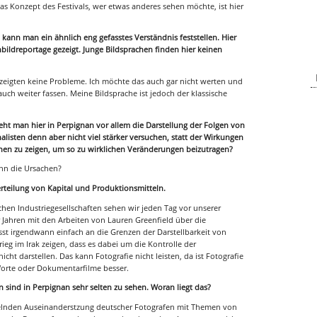
das Konzept des Festivals, wer etwas anderes sehen möchte, ist hier
kann man ein ähnlich eng gefasstes Verständnis feststellen. Hier
inbildreportage gezeigt. Junge Bildsprachen finden hier keinen
zeigten keine Probleme. Ich möchte das auch gar nicht werten und
ch weiter fassen. Meine Bildsprache ist jedoch der klassische
eht man hier in Perpignan vor allem die Darstellung der Folgen von
listen denn aber nicht viel stärker versuchen, statt der Wirkungen
hen zu zeigen, um so zu wirklichen Veränderungen beizutragen?
nn die Ursachen?
erteilung von Kapital und Produktionsmitteln.
hen Industriegesellschaften sehen wir jeden Tag vor unserer
 Jahren mit den Arbeiten von Lauren Greenfield über die
sst irgendwann einfach an die Grenzen der Darstellbarkeit von
g im Irak zeigen, dass es dabei um die Kontrolle der
ht darstellen. Das kann Fotografie nicht leisten, da ist Fotografie
 Worte oder Dokumentarfilme besser.
 sind in Perpignan sehr selten zu sehen. Woran liegt das?
elnden Auseinanderstzung deutscher Fotografen mit Themen von