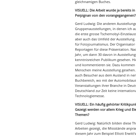
gleichnamigen Buches.
VISUELL: Die Arbeit wurde ja bereits in
Perpignan von den vorangegangenen?
Gerd Ludwig: Die anderen Ausstellunge
Gruppenausstellungen, in denen ich auc
die erste grosse Tschernobyl-Einzelaus
aber auch das Umfeld der Ausstellung. 
für Fotojournalismus. Der Organisator 
Reportagen für diese Präsentation. Na
Jahr, um dann 30 davon in Ausstellung
kenntnisreichen Publikum gesehen. Hier
und kommentieren sie. Dazu kommen d
Menschen meine Ausstellung gesehen. In
auch Besucher aus dem Ausland in nenn
Buchbereich, wo mit der Automobilauss
Veranstaltungen ihrer Branche in Deuts
Deutschland zur Zeit keine internation
Technologiemesse.
VISUELL: Ein häufig gehörter Kritikpun
Gezeigt werden vor allem Krieg und El
Themen?
Gerd Ludwig: Natürlich bilden diese T
Arbeiten gezeigt, die Missstände anp
diesem Jahr zum Beispiel Elliott Erwitt’