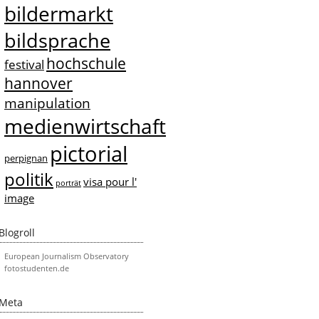
bildermarkt
bildsprache
hochschule
festival
hannover
manipulation
medienwirtschaft
pictorial
perpignan
politik
visa pour l'
porträt
image
Blogroll
European Journalism Observatory
fotostudenten.de
Meta