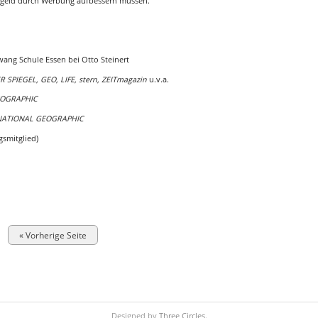
ngeld durch Werbung aufbessern müssen.
wang Schule Essen bei Otto Steinert
R SPIEGEL, GEO, LIFE, stern, ZEITmagazin
u.v.a.
EOGRAPHIC
NATIONAL GEOGRAPHIC
gsmitglied)
« Vorherige Seite
Designed by
Three Circles
.