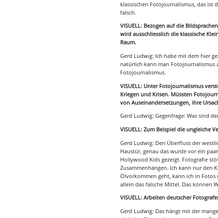
klassischen Fotojournalismus, das ist 
falsch.
VISUELL: Bezogen auf die Bildsprachen 
wird ausschliesslich die klassische Kle
Raum.
Gerd Ludwig: Ich habe mit dem hier ge
natürlich kann man Fotojournalismus au
Fotojournalismus.
VISUELL: Unter Fotojournalismus verst
Kriegen und Krisen. Müssten Fotojourna
von Auseinandersetzungen, ihre Ursac
Gerd Ludwig: Gegenfrage: Was sind de
VISUELL: Zum Beispiel die ungleiche V
Gerd Ludwig: Den Überfluss der westlic
Haustür, genau das wurde vor ein paar
Hollywood Kids gezeigt. Fotografie stö
Zusammenhängen. Ich kann nur den Krie
Ölvorkommen geht, kann ich in Fotos nic
allein das falsche Mittel. Das können
VISUELL: Arbeiten deutscher Fotografen
Gerd Ludwig: Das hängt mit der mang