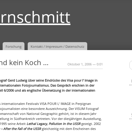
ernschmitt
Forschung
Kontakt / Impressum / Datenschutz
und kein Koch …
Oktober 1, 2006 — 0:01
graf Gerd Ludwig über seine Eindrücke des Visa pour l‘ Image in
nternationalen Fotojournalismus. Das Gespräch erschien in der
ell 6/2006 und als englische Übersetzung in der internationalen
 internationalen Festivals VISA POUR L‘ IMAGE in Perpignan
Fotojournalisten eine besondere Auszeichnung. Der VISUM Fotograf
mmannschaft von National Geographic gehört, ist in diesem Jahr
ellung in Südfrankreich vertreten. Vor der diesjährigen Ausstellung,
1995 seine Arbeit
Lethal Legacy, Pollution In the USSR
gezeigt. 2002
– After the Fall of the USSR
gleichzeitig mit dem Erscheinen des