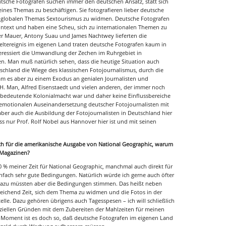
che Fotografen suchen immer den deutschen Ansatz, statt sich
ines Themas zu beschäftigen. Sie fotografieren lieber deutsche
des globalen Themas Sextourismus zu widmen. Deutsche Fotografen
ontext und haben eine Scheu, sich zu internationalen Themen zu
er Mauer, Antony Suau und James Nachtwey lieferten die
Weltereignis im eigenen Land traten deutsche Fotografen kaum in
teressiert die Umwandlung der Zechen im Ruhrgebiet in
en. Man muß natürlich sehen, dass die heutige Situation auch
tschland die Wiege des klassischen Fotojournalismus, durch die
kam es aber zu einem Exodus an genialen Journalisten und
 H. Man, Alfred Eisenstaedt und vielen anderen, der immer noch
 bedeutende Kolonialmacht war und daher keine Einflussbereiche
n, emotionalen Auseinandersetzung deutscher Fotojournalisten mit
 aber auch die Ausbildung der Fotojournalisten in Deutschland hier
ass nur Prof. Rolf Nobel aus Hannover hier ist und mit seinen
lich für die amerikanische Ausgabe von National Geographic, warum
n Magazinen?
 % meiner Zeit für National Geographic, manchmal auch direkt für
infach sehr gute Bedingungen. Natürlich würde ich gerne auch öfter
 dazu müssten aber die Bedingungen stimmen. Das heißt neben
eichend Zeit, sich dem Thema zu widmen und die Fotos in der
stelle. Dazu gehören übrigens auch Tagesspesen – ich will schließlich
nziellen Gründen mit dem Zubereiten der Mahlzeiten für meinen
m Moment ist es doch so, daß deutsche Fotografen im eigenen Land