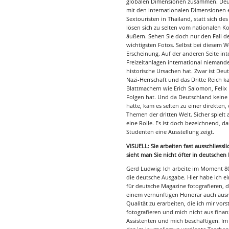
globalen Dimensionen zusammen. Deuts
mit den internationalen Dimensionen e
Sextouristen in Thailand, statt sich 
lösen sich zu selten vom nationalen K
äußern. Sehen Sie doch nur den Fall d
wichtigsten Fotos. Selbst bei diesem 
Erscheinung. Auf der anderen Seite in
Freizeitanlagen international niemand
historische Ursachen hat. Zwar ist Deu
Nazi-Herrschaft und das Dritte Reich 
Blattmachern wie Erich Salomon, Felix
Folgen hat. Und da Deutschland keine
hatte, kam es selten zu einer direkte
Themen der dritten Welt. Sicher spielt
eine Rolle. Es ist doch bezeichnend, d
Studenten eine Ausstellung zeigt.
VISUELL: Sie arbeiten fast ausschliess
sieht man Sie nicht öfter in deutsche
Gerd Ludwig: Ich arbeite im Moment 80
die deutsche Ausgabe. Hier habe ich e
für deutsche Magazine fotografieren,
einem vernünftigen Honorar auch ausr
Qualität zu erarbeiten, die ich mir vor
fotografieren und mich nicht aus fina
Assistenten und mich beschäftigen. I