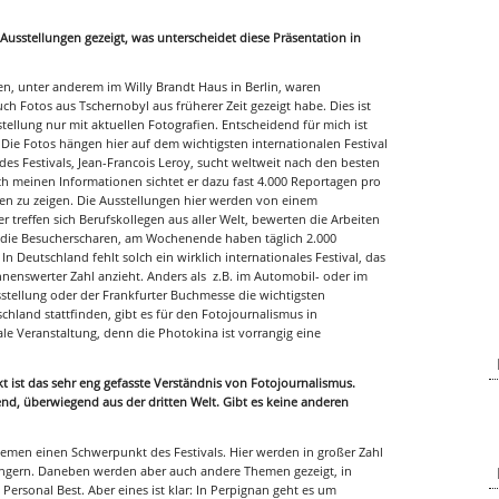
 Ausstellungen gezeigt, was unterscheidet diese Präsentation in
n, unter anderem im Willy Brandt Haus in Berlin, waren
h Fotos aus Tschernobyl aus früherer Zeit gezeigt habe. Dies ist
stellung nur mit aktuellen Fotografien. Entscheidend für mich ist
Die Fotos hängen hier auf dem wichtigsten internationalen Festival
des Festivals, Jean-Francois Leroy, sucht weltweit nach den besten
ch meinen Informationen sichtet er dazu fast 4.000 Reportagen pro
en zu zeigen. Die Ausstellungen hier werden von einem
 treffen sich Berufskollegen aus aller Welt, bewerten die Arbeiten
ie Besucherscharen, am Wochenende haben täglich 2.000
 Deutschland fehlt solch ein wirklich internationales Festival, das
enswerter Zahl anzieht. Anders als z.B. im Automobil- oder im
tellung oder der Frankfurter Buchmesse die wichtigsten
chland stattfinden, gibt es für den Fotojournalismus in
ale Veranstaltung, denn die Photokina ist vorrangig eine
kt ist das sehr eng gefasste Verständnis von Fotojournalismus.
end, überwiegend aus der dritten Welt. Gibt es keine anderen
hemen einen Schwerpunkt des Festivals. Hier werden in großer Zahl
rangern. Daneben werden aber auch andere Themen gezeigt, in
s Personal Best. Aber eines ist klar: In Perpignan geht es um