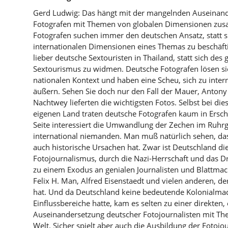
Gerd Ludwig: Das hängt mit der mangelnden Auseinand
Fotografen mit Themen von globalen Dimensionen zu
Fotografen suchen immer den deutschen Ansatz, statt s
internationalen Dimensionen eines Themas zu beschäfti
lieber deutsche Sextouristen in Thailand, statt sich de
Sextourismus zu widmen. Deutsche Fotografen lösen si
nationalen Kontext und haben eine Scheu, sich zu inte
äußern. Sehen Sie doch nur den Fall der Mauer, Anton
Nachtwey lieferten die wichtigsten Fotos. Selbst bei di
eigenen Land traten deutsche Fotografen kaum in Ersc
Seite interessiert die Umwandlung der Zechen im Ruhrge
international niemanden. Man muß natürlich sehen, dass
auch historische Ursachen hat. Zwar ist Deutschland di
Fotojournalismus, durch die Nazi-Herrschaft und das Dr
zu einem Exodus an genialen Journalisten und Blattmac
Felix H. Man, Alfred Eisenstaedt und vielen anderen, d
hat. Und da Deutschland keine bedeutende Kolonialma
Einflussbereiche hatte, kam es selten zu einer direkten
Auseinandersetzung deutscher Fotojournalisten mit Th
Welt. Sicher spielt aber auch die Ausbildung der Fotojou