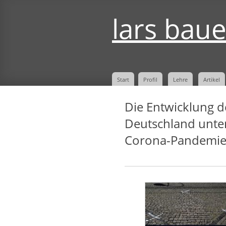
lars bau
Start
Profil
Lehre
Artikel
Die Entwicklung d
Deutschland unte
Corona-Pandemi