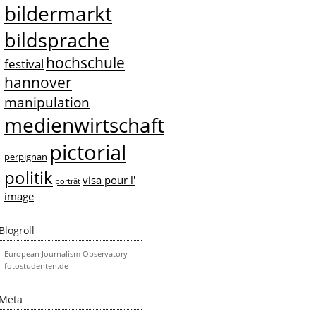
bildermarkt
bildsprache
hochschule
festival
hannover
manipulation
medienwirtschaft
pictorial
perpignan
politik
visa pour l'
porträt
image
Blogroll
European Journalism Observatory
fotostudenten.de
Meta